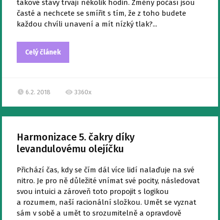
takové stavy trvají několik hodin. Změny počasí jsou
časté a nechcete se smířit s tím, že z toho budete
každou chvíli unavení a mít nízký tlak?...
Celý článek
6.2. 2018
3360x
Harmonizace 5. čakry díky
levandulovému olejíčku
Přichází čas, kdy se čím dál více lidí nalaďuje na své
nitro. Je pro ně důležité vnímat své pocity, následovat
svou intuici a zároveň toto propojit s logikou
a rozumem, naší racionální složkou. Umět se vyznat
sám v sobě a umět to srozumitelně a opravdově