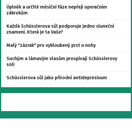
Úplněk a určité měsíční fáze nepřejí operačním
zákrokům
Každá Schüsslerova sůl podporuje jedno sluneční
znamení. Která je ta Vaše?
Malý "zázrak" pro vykloubený prst u nohy
Suchým a lámavým vlasům prospívají Schüsslerovy
soli
Schüsslerova sůl jako přírodní antidepresivum