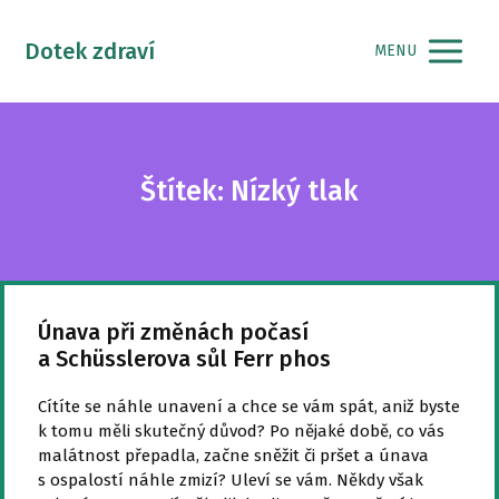
Dotek zdraví
MENU
Štítek: Nízký tlak
Únava při změnách počasí
a Schüsslerova sůl Ferr phos
Cítíte se náhle unavení a chce se vám spát, aniž byste
k tomu měli skutečný důvod? Po nějaké době, co vás
malátnost přepadla, začne sněžit či pršet a únava
s ospalostí náhle zmizí? Uleví se vám. Někdy však