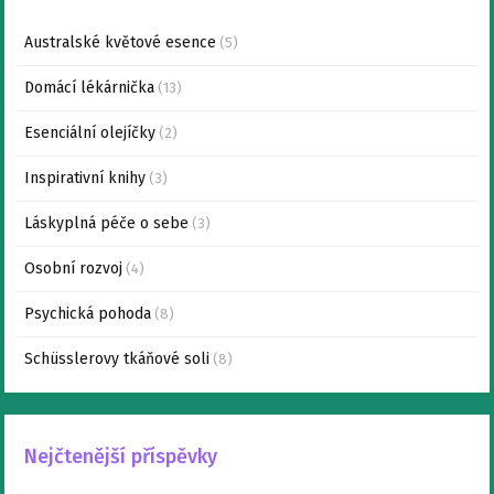
Australské květové esence
(5)
Domácí lékárnička
(13)
Esenciální olejíčky
(2)
Inspirativní knihy
(3)
Láskyplná péče o sebe
(3)
Osobní rozvoj
(4)
Psychická pohoda
(8)
Schüsslerovy tkáňové soli
(8)
Nejčtenější příspěvky