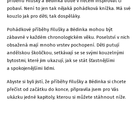
příběhu Filušky a Bédinka bude v něčem inspirovat či
pobaví. Není to jen tak nějaká pohádková knížka. Má své
kouzlo jak pro děti, tak dospěláky.
Pohádkové příběhy Filušky a Bédinka mohou být
zábavné v každém chronologickém věku. Poselství v nich
obsažená mají mnoho vrstev pochopení. Děti putují
andělskou školičkou, setkávají se se svými kouzelnými
bytostmi, které jim ukazují, jak se stát šťastnějšími
a spokojenějšími lidmi.
Abyste si byli jistí, že příběhy Filušky a Bédinka si chcete
přečíst od začátku do konce, připravila jsem pro Vás
ukázku jedné kapitoly, kterou si můžete stáhnout níže.