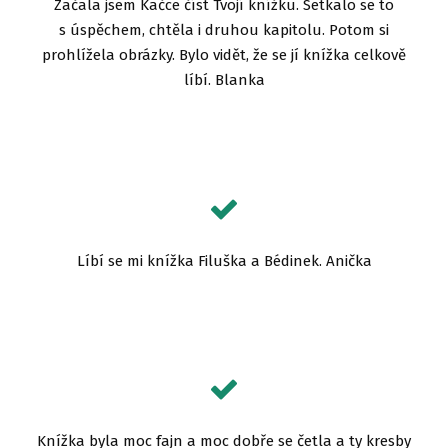
Začala jsem Kačce číst Tvojí knížku. Setkalo se to
s úspěchem, chtěla i druhou kapitolu. Potom si
prohlížela obrázky. Bylo vidět, že se jí knížka celkově
líbí. Blanka
Líbí se mi knížka Filuška a Bédinek. Anička
Knížka byla moc fajn a moc dobře se četla a ty kresby