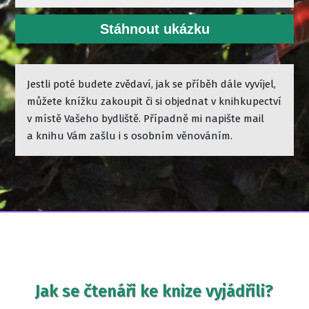
Stáhnout ukázku
Jestli poté budete zvědaví, jak se příběh dále vyvíjel,
můžete knížku zakoupit či si objednat v knihkupectví
v místě Vašeho bydliště. Případně mi napište mail
a knihu Vám zašlu i s osobním věnováním.
Jak se čtenáři ke knize vyjádřili?