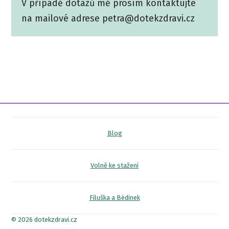
V případě dotazů mě prosím kontaktujte
na mailové adrese petra@dotekzdravi.cz
Blog
Volně ke stažení
Filuška a Bédinek
© 2026 dotekzdravi.cz