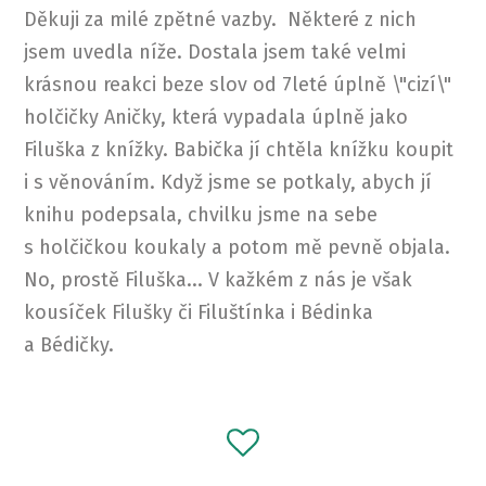
Děkuji za milé zpětné vazby. Některé z nich
jsem uvedla níže. Dostala jsem také velmi
krásnou reakci beze slov od 7leté úplně \"cizí\"
holčičky Aničky, která vypadala úplně jako
Filuška z knížky. Babička jí chtěla knížku koupit
i s věnováním. Když jsme se potkaly, abych jí
knihu podepsala, chvilku jsme na sebe
s holčičkou koukaly a potom mě pevně objala.
No, prostě Filuška... V kažkém z nás je však
kousíček Filušky či Filuštínka i Bédinka
a Bédičky.