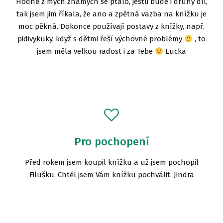
Hodně z mých známých se ptalo, jestli bude i druhý díl,
tak jsem jim říkala, že ano a zpětná vazba na knížku je
moc pěkná. Dokonce používají postavy z knížky, např.
pidivykuky, když s dětmi řeší výchovné problémy
, to
jsem měla velkou radost i za Tebe
Lucka
Pro pochopení
Před rokem jsem koupil knížku a už jsem pochopil
Filušku. Chtěl jsem Vám knížku pochválit. Jindra