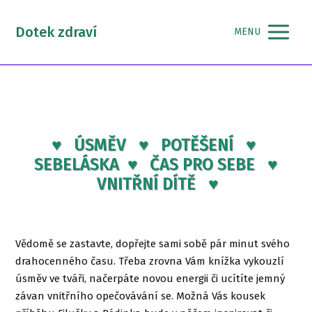
Dotek zdraví
MENU
♥ ÚSMĚV ♥ POTĚŠENÍ ♥
SEBELÁSKA ♥ ČAS PRO SEBE ♥
VNITŘNÍ DÍTĚ ♥
Vědomě se zastavte, dopřejte sami sobě pár minut svého
drahocenného času. Třeba zrovna Vám knížka vykouzlí
úsměv ve tváři, načerpáte novou energii či ucítíte jemný
závan vnitřního opečovávání se. Možná Vás kousek