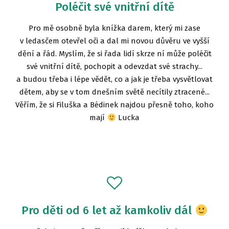
Poléčit své vnitřní dítě
Pro mě osobně byla knížka darem, který mi zase
v ledasčem otevřel oči a dal mi novou důvěru ve vyšší
dění a řád. Myslím, že si řada lidí skrze ní může poléčit
své vnitřní dítě, pochopit a odevzdat své strachy...
a budou třeba i lépe vědět, co a jak je třeba vysvětlovat
dětem, aby se v tom dnešním světě necítily ztracené...
Věřím, že si Filuška a Bédinek najdou přesně toho, koho
mají
Lucka
Pro děti od 6 let až kamkoliv dál