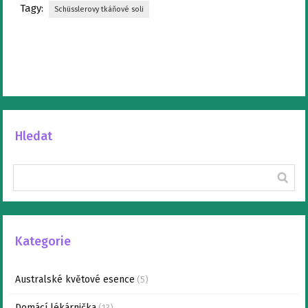
Tagy:
Schüsslerovy tkáňové soli
Hledat
Kategorie
Australské květové esence
(5)
Domácí lékárnička
(13)