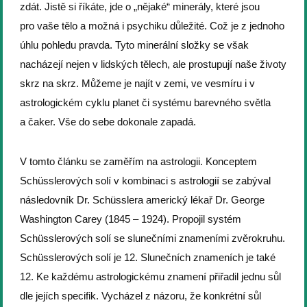
zdát. Jistě si říkáte, jde o „nějaké“ minerály, které jsou
pro vaše tělo a možná i psychiku důležité. Což je z jednoho
úhlu pohledu pravda. Tyto minerální složky se však
nacházejí nejen v lidských tělech, ale prostupují naše životy
skrz na skrz. Můžeme je najít v zemi, ve vesmíru i v
astrologickém cyklu planet či systému barevného světla
a čaker. Vše do sebe dokonale zapadá.
V tomto článku se zaměřím na astrologii. Konceptem
Schüsslerových solí v kombinaci s astrologií se zabýval
následovník Dr. Schüsslera americký lékař Dr. George
Washington Carey (1845 – 1924). Propojil systém
Schüsslerových solí se slunečními znameními zvěrokruhu.
Schüsslerových solí je 12. Slunečních znameních je také
12. Ke každému astrologickému znamení přiřadil jednu sůl
dle jejích specifik. Vycházel z názoru, že konkrétní sůl