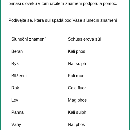
přináši člověku v tom určitém znamení podporu a pomoc.
Podívejte se, která sůl spadá pod Vaše sluneční znamení
Sluneční znamení
Schüsslerova sůl
Beran
Kali phos
Býk
Nat sulph
Blíženci
Kali mur
Rak
Calc fluor
Lev
Mag phos
Panna
Kali sulph
Váhy
Nat phos