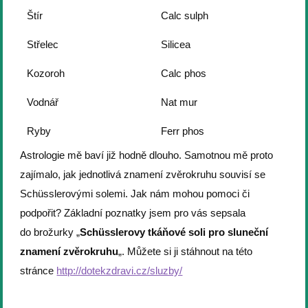
Štír
Calc sulph
Střelec
Silicea
Kozoroh
Calc phos
Vodnář
Nat mur
Ryby
Ferr phos
Astrologie mě baví již hodně dlouho. Samotnou mě proto
zajímalo, jak jednotlivá znamení zvěrokruhu souvisí se
Schüsslerovými solemi. Jak nám mohou pomoci či
podpořit? Základní poznatky jsem pro vás sepsala
do brožurky „
Schüsslerovy tkáňové soli pro sluneční
znamení zvěrokruhu
„. Můžete si ji stáhnout na této
stránce
http://dotekzdravi.cz/sluzby/