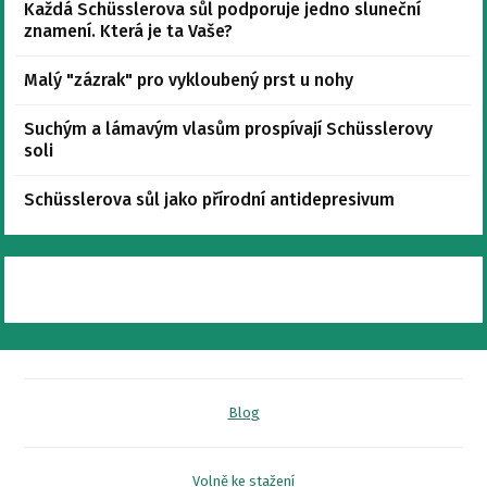
Každá Schüsslerova sůl podporuje jedno sluneční
znamení. Která je ta Vaše?
Malý "zázrak" pro vykloubený prst u nohy
Suchým a lámavým vlasům prospívají Schüsslerovy
soli
Schüsslerova sůl jako přírodní antidepresivum
Blog
Volně ke stažení