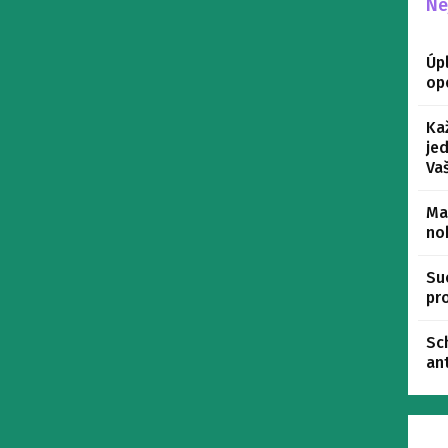
Ne
Úpl
op
Ka
je
Va
Ma
no
Su
pr
Sc
an