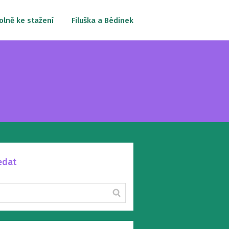
olně ke stažení
Filuška a Bédinek
edat