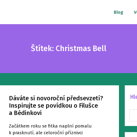
Blog
V
Štítek: Christmas Bell
Hl
Dáváte si novoroční předsevzetí?
Inspirujte se povídkou o Filušce
a Bédinkovi
Začátkem roku se fitka naplní pomalu
k prasknutí, ale celoroční příznivci