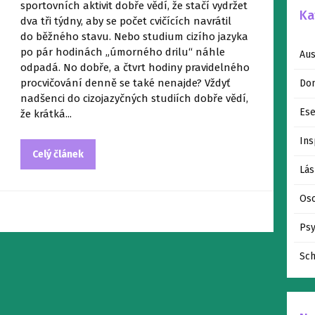
sportovních aktivit dobře vědí, že stačí vydržet
Ka
dva tři týdny, aby se počet cvičících navrátil
do běžného stavu. Nebo studium cizího jazyka
po pár hodinách „úmorného drilu“ náhle
Aus
odpadá. No dobře, a čtvrt hodiny pravidelného
procvičování denně se také nenajde? Vždyť
Dom
nadšenci do cizojazyčných studiích dobře vědí,
Ese
že krátká...
Ins
Celý článek
Lás
Oso
Psy
Sch