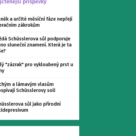
jčtenější příspěvky
něk a určité měsíční fáze nepřejí
eračním zákrokům
ždá Schüsslerova sůl podporuje
dno sluneční znamení. Která je ta
še?
lý "zázrak" pro vykloubený prst u
hy
chým a lámavým vlasům
ospívají Schüsslerovy soli
hüsslerova sůl jako přírodní
tidepresivum