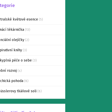
tegorie
tralské květové esence
(5)
ácí lékárnička
(13)
nciální olejíčky
(2)
pirativní knihy
(3)
kyplná péče o sebe
(3)
bní rozvoj
(4)
chická pohoda
(8)
üsslerovy tkáňové soli
(8)