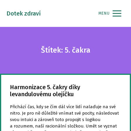
Dotek zdraví
MENU
Štítek: 5. čakra
Harmonizace 5. čakry díky
levandulovému olejíčku
Přichází čas, kdy se čím dál více lidí nalaďuje na své
nitro. Je pro ně důležité vnímat své pocity, následovat
svou intuici a zároveň toto propojit s logikou
a rozumem, naší racionální složkou. Umět se vyznat