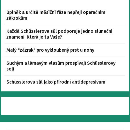
Úplněk a určité měsíční fáze nepřejí operačním
zákrokům
Každá Schüsslerova sůl podporuje jedno sluneční
znamení. Která je ta Vaše?
Malý "zázrak" pro vykloubený prst u nohy
Suchým a lámavým vlasům prospívají Schüsslerovy
soli
Schüsslerova sůl jako přírodní antidepresivum