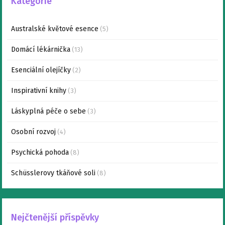
Kategorie
Australské květové esence
(5)
Domácí lékárnička
(13)
Esenciální olejíčky
(2)
Inspirativní knihy
(3)
Láskyplná péče o sebe
(3)
Osobní rozvoj
(4)
Psychická pohoda
(8)
Schüsslerovy tkáňové soli
(8)
Nejčtenější příspěvky