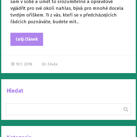
sám v sobě a umět to srozumitelně a opravdově
vyjádřit pro své okolí nahlas, bývá pro mnohé docela
tvrdým oříškem. Ti z vás, kteří se v předcházejících
řádcích poznáváte, budete mít...
Celý článek
10.1. 2018
3346x
Hledat