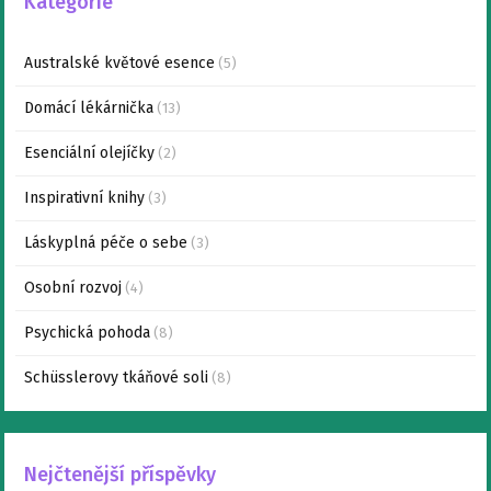
Kategorie
Australské květové esence
(5)
Domácí lékárnička
(13)
Esenciální olejíčky
(2)
Inspirativní knihy
(3)
Láskyplná péče o sebe
(3)
Osobní rozvoj
(4)
Psychická pohoda
(8)
Schüsslerovy tkáňové soli
(8)
Nejčtenější příspěvky