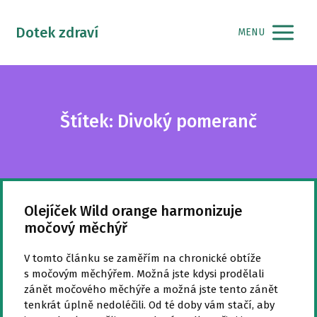
Dotek zdraví
MENU
Štítek: Divoký pomeranč
Olejíček Wild orange harmonizuje
močový měchýř
V tomto článku se zaměřím na chronické obtíže
s močovým měchýřem. Možná jste kdysi prodělali
zánět močového měchýře a možná jste tento zánět
tenkrát úplně nedoléčili. Od té doby vám stačí, aby