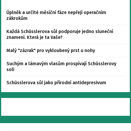
Úplněk a určité měsíční fáze nepřejí operačním
zákrokům
Každá Schüsslerova sůl podporuje jedno sluneční
znamení. Která je ta Vaše?
Malý "zázrak" pro vykloubený prst u nohy
Suchým a lámavým vlasům prospívají Schüsslerovy
soli
Schüsslerova sůl jako přírodní antidepresivum