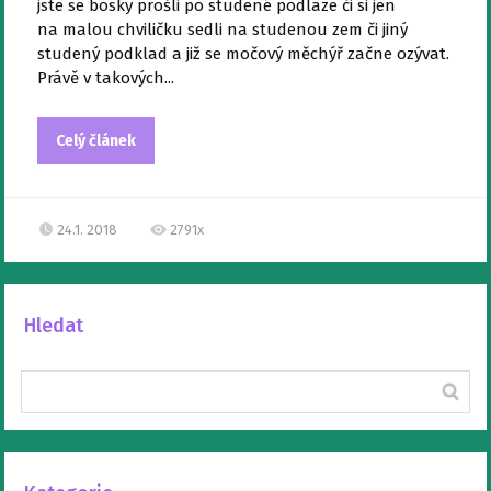
jste se bosky prošli po studené podlaze či si jen
na malou chviličku sedli na studenou zem či jiný
studený podklad a již se močový měchýř začne ozývat.
Právě v takových...
Celý článek
24.1. 2018
2791x
Hledat