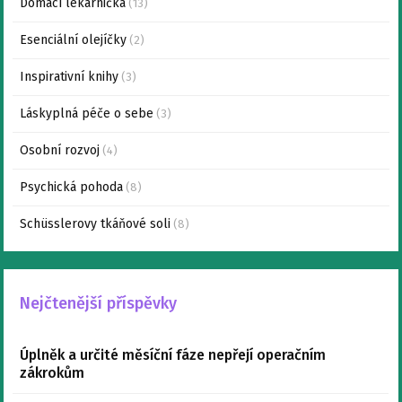
Domácí lékárnička
(13)
Esenciální olejíčky
(2)
Inspirativní knihy
(3)
Láskyplná péče o sebe
(3)
Osobní rozvoj
(4)
Psychická pohoda
(8)
Schüsslerovy tkáňové soli
(8)
Nejčtenější příspěvky
Úplněk a určité měsíční fáze nepřejí operačním
zákrokům