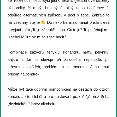
se 100% účinností. Bylo jedno jestli DigestZenové tabletky
užil velký či malý, hubený či silný nebo nadšenec či
odpůrce alternativních způsobů v péči o sebe. Zabralo to
na všechny stejně
Do několika málo minut přišla úleva
s vyjádřením „To je zázrak!“ nebo „Co to je? To potřebuji mít
u sebe! Může se mi to zase hodit.“
Kombinace zázvoru, fenyklu, koriandru, máty, pelyňku,
anýzu a kmínu ulevuje při žaludeční nepohodě, při
střevních obtížích, problémech s trávením. Jeho chuť
připomíná pendrek.
Může být také dobrým pomocníkem na cestách do cizích
končin. Je to i lehčí a pro cestování praktičtější než třeba
„dezinfekční“ láhev alkoholu.