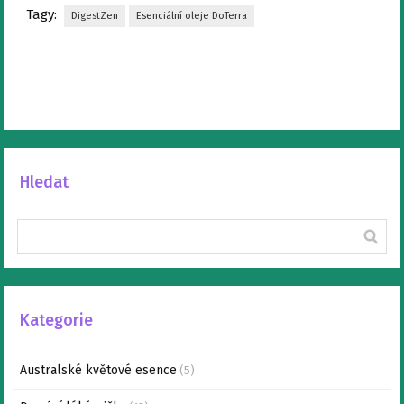
Tagy:
DigestZen
Esenciální oleje DoTerra
Hledat
Kategorie
Australské květové esence
(5)