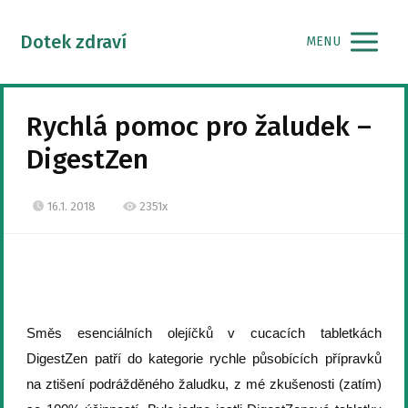
Dotek zdraví
MENU
Rychlá pomoc pro žaludek –
DigestZen
16.1. 2018
2351x
Směs esenciálních olejíčků v cucacích tabletkách
DigestZen patří do kategorie rychle působících přípravků
na ztišení podrážděného žaludku, z mé zkušenosti (zatím)