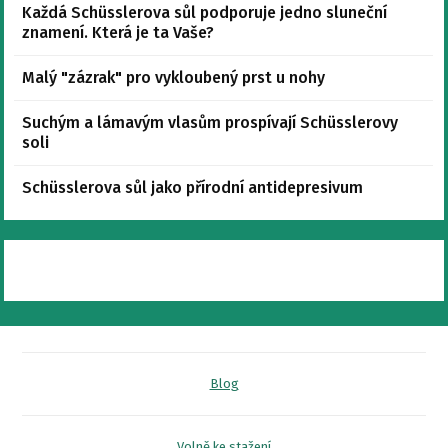
Každá Schüsslerova sůl podporuje jedno sluneční
znamení. Která je ta Vaše?
Malý "zázrak" pro vykloubený prst u nohy
Suchým a lámavým vlasům prospívají Schüsslerovy
soli
Schüsslerova sůl jako přírodní antidepresivum
Blog
Volně ke stažení